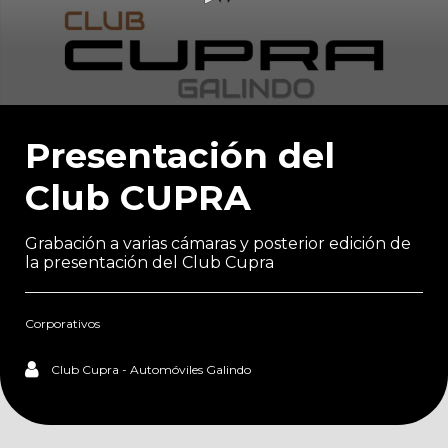
0
seconds
of
Presentación del
1
minute,
Club CUPRA
38
seconds
Grabación a varias cámaras y posterior edición de
la presentación del Club Cupra
Corporativos
Club Cupra - Automóviles Galindo