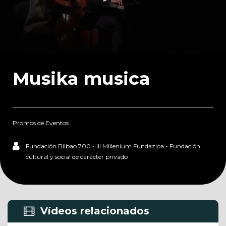
0
seconds
of
Musika musica
29
seconds
Promos de Eventos
Fundación Bilbao 700 - III Millenium Fundazioa - Fundación
cultural y social de carácter privado
Vídeos relacionados