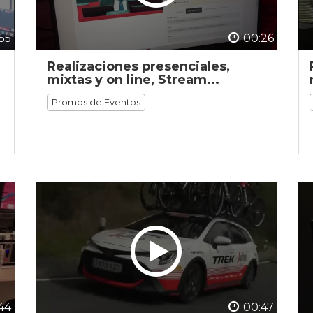
55
00:26
Realizaciones presenciales,
mixtas y on line, Stream...
Promos de Eventos
44
00:47