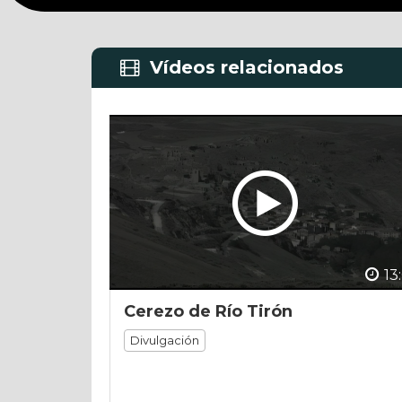
50
seconds
Volume
90%
Vídeos relacionados
13
Cerezo de Río Tirón
Divulgación