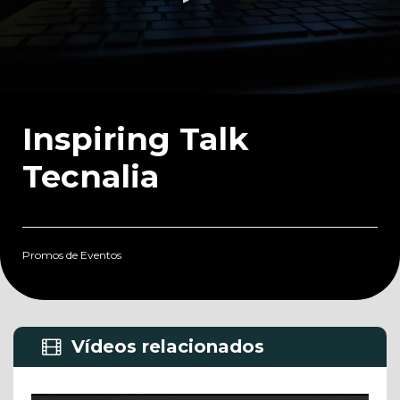
0
seconds
of
Inspiring Talk
30
seconds
Tecnalia
Promos de Eventos
Vídeos relacionados